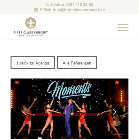
Telefon 0351 418 88 50
E-Mail
info@first-class-concept.de
zurück zu Agentur
Alle Referenzen
Weiter