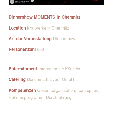
1
2
3
4
5
6
7
8
9
10
11
12
13
Dinnershow MOMENTS in Chemnitz
kraftverkehr Chemnitz
Location
Dinnershow
Art der Veranstaltung
600
Personenzahl
Internationale Künstler
Entertainment
Benchmark Event GmbH
Catering
Gesamtorganisation, Konzeption,
Kompetenzen
Rahmenprogramm, Durchführung