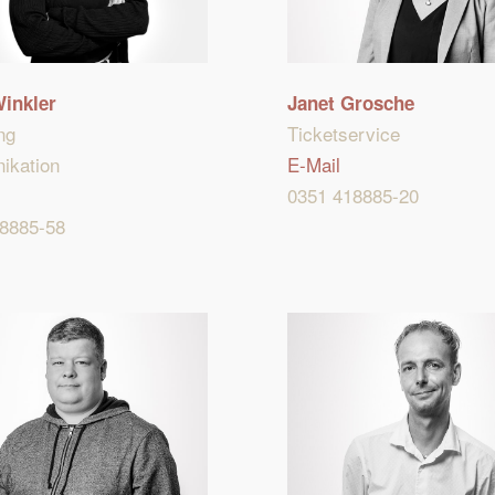
inkler
Janet Grosche
ng
Ticketservice
ikation
E-Mail
0351 418885-20
8885-58