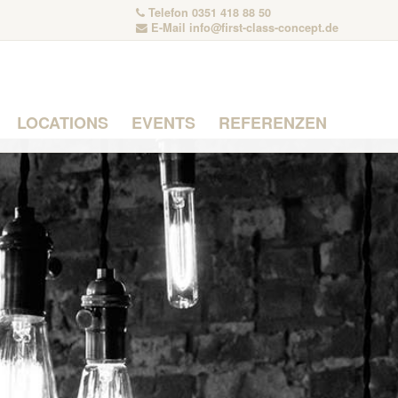
Telefon 0351 418 88 50
E-Mail
info@first-class-concept.de
LOCATIONS
EVENTS
REFERENZEN