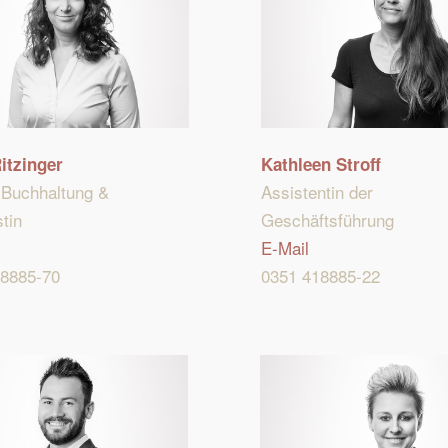
itzinger
Kathleen Stroff
n Buchhaltung &
Assistentin der
tin
Geschäftsführung
E-Mail
18885-70
0351 418885-22