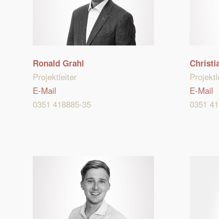
Ronald Grahl
Christi
Projektleiter
Projektl
E-Mail
E-Mail
0351 418885-35
0351 41