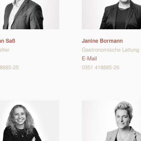
an Saß
Janine Bormann
eiter
Gastronomische Leitung
E-Mail
8885-25
0351 418885-26