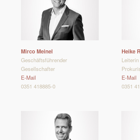
Heike R
Mirco Meinel
Leiteri
Geschäftsführender
Prokuris
Gesellschafter
E-Mail
E-Mail
0351 4
0351 418885-0