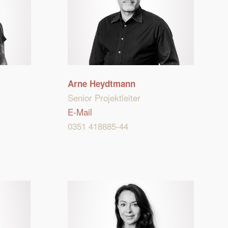
Arne Heydtmann
Senior Projektleiter
E-Mail
0351 418885-44