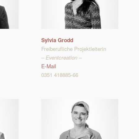
Sylvia Grodd
Freiberufliche Projektleiterin
– Eventcreation –
E-Mail
0351 418885-66