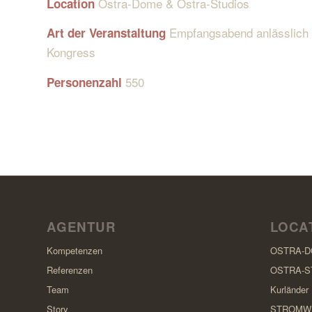
Ostra-Dome & Ostra-Studios
Location
Empfangsabend anlässlich
Art der Veranstaltung
Kongress
550
Personenzahl
AGENTUR
LOCA
Kompetenzen
OSTRA-
Referenzen
OSTRA-S
Team
Kurländer 
Story
STROMWER