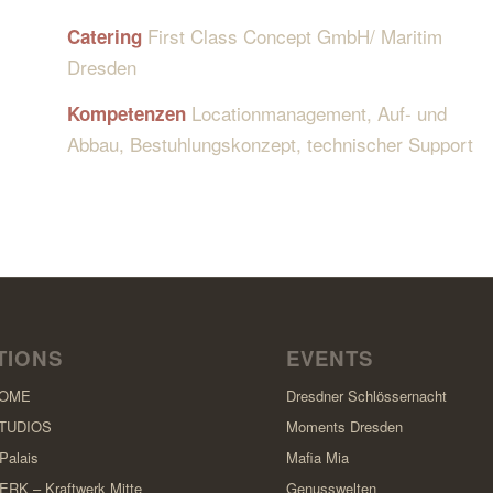
First Class Concept GmbH/ Maritim
Catering
Dresden
Locationmanagement, Auf- und
Kompetenzen
Abbau, Bestuhlungskonzept, technischer Support
TIONS
EVENTS
DOME
Dresdner Schlössernacht
TUDIOS
Moments Dresden
Palais
Mafia Mia
K – Kraftwerk Mitte
Genusswelten