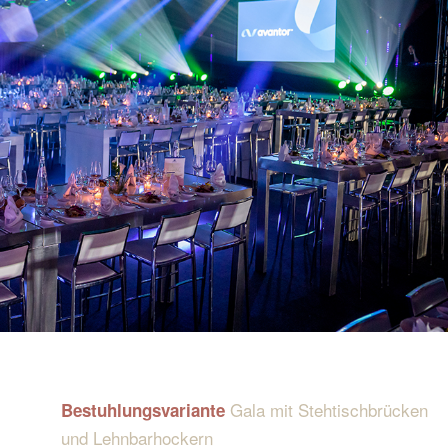
Gala mit Stehtischbrücken
Bestuhlungsvariante
und Lehnbarhockern